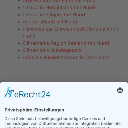
Insel-Urlaub auf Fanö mit Hund
Urlaub in Nordjütland mit Hund
Urlaub in Esbjerg mit Hund
Fünen-Urlaub mit Hund
Hinweise zur Einreise nach Dänemark mit
Hund
Dänemarks Region Seeland mit Hund
Dänemarks Hundegesetz
Infos zu Hundestränden in Dänemark
Jütlan-Tipps
Jütland mit Hund
Südjütland mit Hund
Römö mit Hund