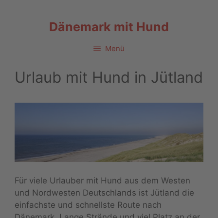
Zum
Inhalt
Dänemark mit Hund
springen
Menü
Urlaub mit Hund in Jütland
Für viele Urlauber mit Hund aus dem Westen
und Nordwesten Deutschlands ist Jütland die
einfachste und schnellste Route nach
Dänemark. Lange Strände und viel Platz an der